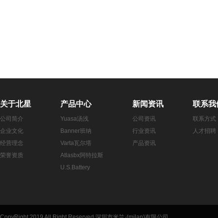
关于北星
产品中心
新闻资讯
联系我
公司简介
Yuasa汤浅
公司资讯
联系方式
企业文化
Banner班纳
行业资讯
人才招聘
经营理念
Varta瓦尔塔
产品资讯
荣誉资质
Atlasbx阿特拉斯
U.S.Battery
CopyRight 2019 All Right Reserved 深圳市米兰·(milan)有限公司