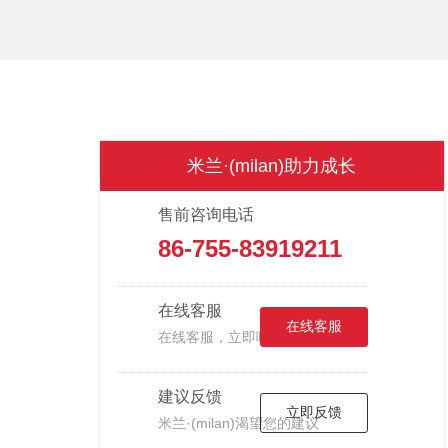
米兰·(milan)助力成长
售前咨询电话
86-755-83919211
在线客服
在线客服
在线客服，立即响应
建议反馈
立即反馈
米兰·(milan)渴望您的建议