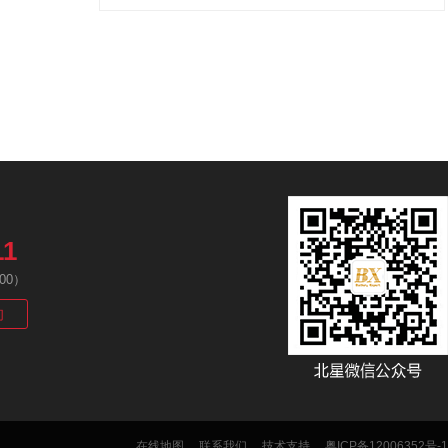
11
00）
们
在线地图
联系我们
技术支持
粤ICP备12006352号-1