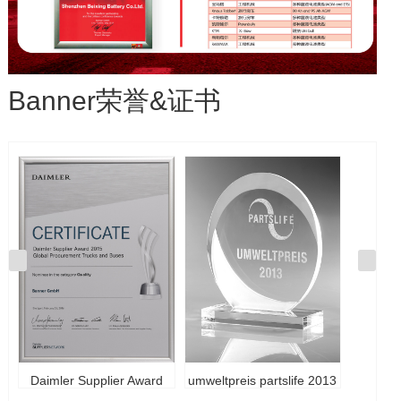
Banner荣誉&证书
Daimler Supplier Award
umweltpreis partslife 2013