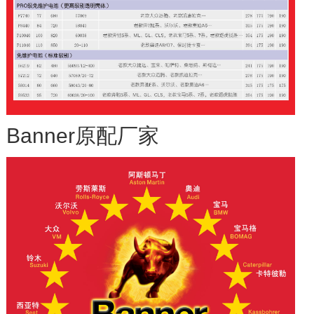
Certificate Ex Conformity
Certificate EX Prototype
Konformität D
Baumuster D
Banner原配厂家
2015最佳家族企业
奥地利重点企业