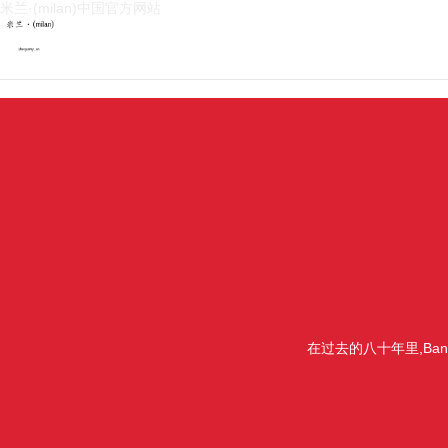
米兰·(milan)中国官方网站
在过去的八十年里,Ba