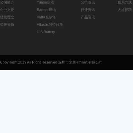
公司简介
Yuasa汤浅
公司资讯
联系方式
企业文化
Banner班纳
行业资讯
人才招聘
经营理念
Varta瓦尔塔
产品资讯
荣誉资质
Atlasbx阿特拉斯
U.S.Battery
CopyRight 2019 All Right Reserved 深圳市米兰·(milan)有限公司