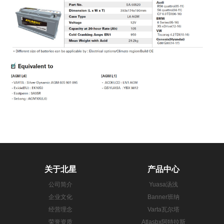
关于北星
产品中心
公司简介
Yuasa汤浅
企业文化
Banner班纳
经营理念
Varta瓦尔塔
荣誉资质
Atlasbx阿特拉斯